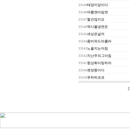
태양이앞이다
33549
여름엔비빔면
33548
할건많지요
33547
역시물냉면은
33546
세상은넓어
33545
좀비와드라큘라
33544
노을지는아침
33543
지난주의그아침
33542
항상화이팅하자
33541
젠장똥이다
33540
푸하하코코
33539
[