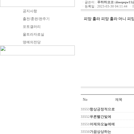
ㆍ글쓴이 :
푸하하코코
(
dswqeqw11@
ㆍ등록일 : 2023-03-30 04:11:44 ㆍIP 
공지사항
피망 훌라
피망 훌라 머니
피망
출전/훈련/완주기
포토갤러리
울트라자료실
명예의전당
No
제목
항상긍정적으로
33553
푸른빨간빛에
33552
어제와오늘에에
33551
가끔상상하는
33550