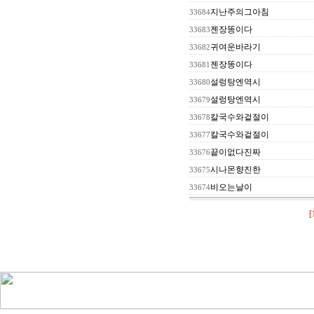
지난주의그아침
33684
젠장똥이다
33683
귀여운바라기
33682
젠장똥이다
33681
설렁탕엔역시
33680
설렁탕엔역시
33679
칼국수와겉절이
33678
칼국수와겉절이
33677
끝이없다진짜
33676
시나몬향진한
33675
비오는날이
33674
[