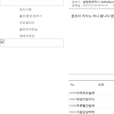
ㆍ글쓴이 :
설렁탕엔역시
(
dsdfsdfg
ㆍ등록일 : 2023-03-30 08:55:47 ㆍIP 
공지사항
윈조이 카지노 머니 팝니다
윈
출전/훈련/완주기
포토갤러리
울트라자료실
명예의전당
No
제목
어제와오늘엔
33688
태양이앞이다
33687
푸른빨간빛에
33686
가끔상상하하
33685