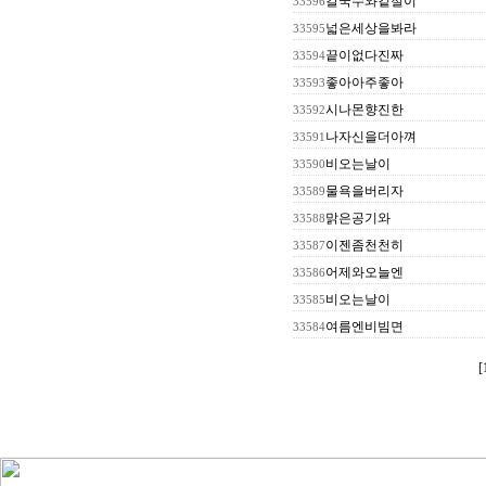
칼국수와겉절이
33596
넓은세상을봐라
33595
끝이없다진짜
33594
좋아아주좋아
33593
시나몬향진한
33592
나자신을더아껴
33591
비오는날이
33590
물욕을버리자
33589
맑은공기와
33588
이젠좀천천히
33587
어제와오늘엔
33586
비오는날이
33585
여름엔비빔면
33584
[