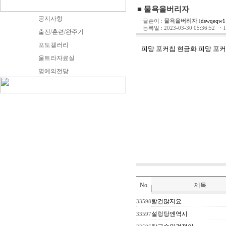
■ 물욕을버리자
공지사항
ㆍ글쓴이 :
물욕을버리자
(
dswqeqw1
ㆍ등록일 : 2023-03-30 05:36:52 ㆍIP 
출전/훈련/완주기
포토갤러리
피망 포커칩 현금화
피망 포커
울트라자료실
명예의전당
No
제목
할건많지요
33598
설렁탕엔역시
33597