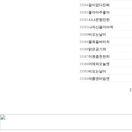
끝이없다진짜
33594
좋아아주좋아
33593
시나몬향진한
33592
나자신을더아껴
33591
비오는날이
33590
물욕을버리자
33589
맑은공기와
33588
이젠좀천천히
33587
어제와오늘엔
33586
비오는날이
33585
여름엔비빔면
33584
[