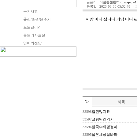
ㆍ글쓴이 :
이젠좀천천히
(
dswqeqw1
ㆍ등록일 : 2023-03-30 05:32:48 ㆍIP 
공지사항
피망 머니 삽니다
피망 머니 
출전/훈련/완주기
포토갤러리
울트라자료실
명예의전당
No
제목
할건많지요
33598
설렁탕엔역시
33597
칼국수와겉절이
33596
넓은세상을봐라
33595