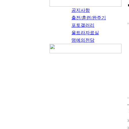
공지사항
출전/훈련/완주기
포토갤러리
울트라자료실
명예의전당
3
3