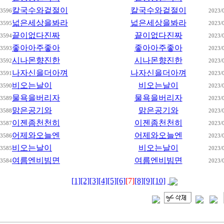
칼국수와겉절이
칼국수와겉절이
3596
2023/
넓은세상을봐라
넓은세상을봐라
3595
2023/
끝이없다진짜
끝이없다진짜
3594
2023/
좋아아주좋아
좋아아주좋아
3593
2023/
시나몬향진한
시나몬향진한
3592
2023/
나자신을더아껴
나자신을더아껴
3591
2023/
비오는날이
비오는날이
3590
2023/
물욕을버리자
물욕을버리자
3589
2023/
맑은공기와
맑은공기와
3588
2023/
이젠좀천천히
이젠좀천천히
3587
2023/
어제와오늘엔
어제와오늘엔
3586
2023/
비오는날이
비오는날이
3585
2023/
여름엔비빔면
여름엔비빔면
3584
2023/
[1]
[2]
[3]
[4]
[5]
[6]
[7]
[8]
[9]
[10]