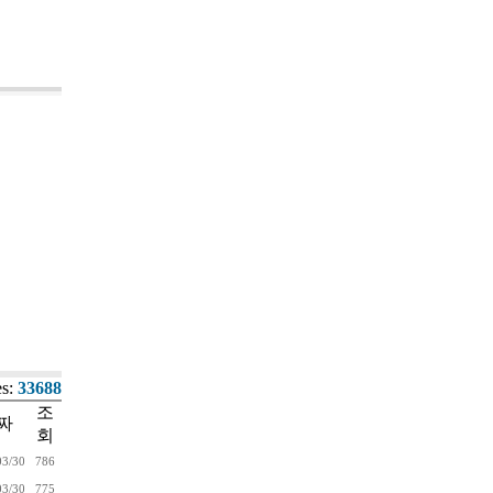
es:
33688
조
짜
회
03/30
786
03/30
775