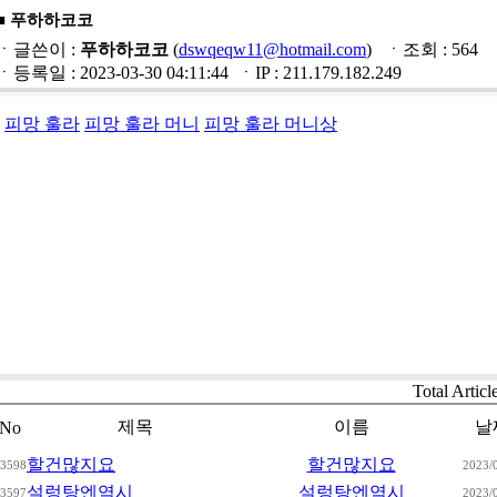
■ 푸하하코코
ㆍ글쓴이 :
푸하하코코
(
dswqeqw11@hotmail.com
) ㆍ조회 : 564
ㆍ등록일 : 2023-03-30 04:11:44 ㆍIP : 211.179.182.249
피망 훌라
피망 훌라 머니
피망 훌라 머니상
Total Articl
제목
이름
날
No
할건많지요
할건많지요
3598
2023/
설렁탕엔역시
설렁탕엔역시
3597
2023/