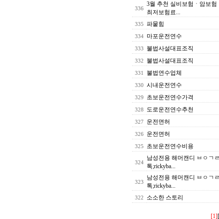
3월 추천 실비보험ㆍ암보
336
최저보험료...
파뭍힘
335
마포운전연수
334
불법사설대표조직
333
불법사설대표조직
332
불법연수업체
331
시내운전연수
330
초보운전연수가격
329
도로운전연수추천
328
운전면허
327
운전면허
326
초보운전연수비용
325
남성전용 해머캔디 ㅂㅇㄱㄹ사
324
톡;rickyba...
남성전용 해머캔디 ㅂㅇㄱㄹ사
323
톡;rickyba...
소소한 스토리
322
[1]