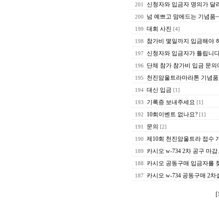
신청자와 입금자 명의가 달
201
넘 예쁘고 맘에드는 기념품~
200
대회 사진
199
[4]
참가비 몇일까지 입금해야 
198
신청자와 입금자가 틀립니
197
단체 참가 참가비 입금 문의
196
천진암울트라마라톤 기념품
195
대신 입금
194
[1]
기록증 보내주세요
193
[1]
10회이벤트 없나요?
192
[1]
문의
191
[2]
제10회 천진암울트라 접수 
190
카시오 w-734 2차 공구 마감.
189
카시오 공동구매 입금자를 
188
카시오 w-734 공동구매 2
187
[