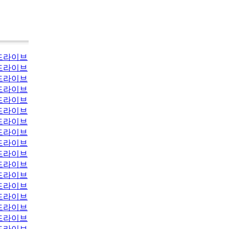
드라이브
드라이브
드라이브
드라이브
드라이브
드라이브
드라이브
드라이브
드라이브
드라이브
드라이브
드라이브
드라이브
드라이브
드라이브
드라이브
드라이브