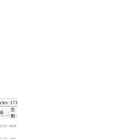
icles:
173
조
짜
회
05/23
4929