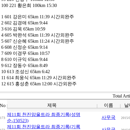
100 221 황은희 100km 15:30
1 601 강은미 65km 11:39 시간외완주
2 602 김경애 65km 9:44
3 616 김욱 65km 10:59
4 605 박완석 65km 11:39 시간외완주
5 607 신순혜 65km 11:24 시간외완주
6 608 신정순 65km 9:14
7 609 이경무 65km 10:57
8 610 이규익 65km 9:44
9 612 장동수 65km 8:49
10 613 조성신 65km 6:42
11 614 최웅식 65km 11:29 시간외완주
12 615 홍성춘 65km 12:00 시간외완주
Total Art
제목
이름
날
No
제11회 천진암울트라 최종기록(성명
사무국
173
2015/
순-150523)
제11회 천진암울트라 최종기록(기록
사무국