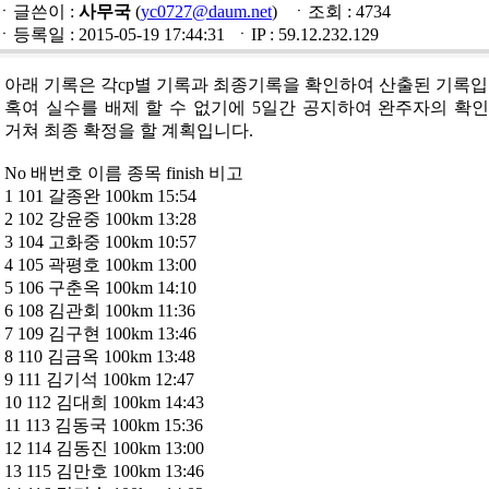
ㆍ글쓴이 :
사무국
(
yc0727@daum.net
) ㆍ조회 : 4734
ㆍ등록일 : 2015-05-19 17:44:31 ㆍIP : 59.12.232.129
아래 기록은 각cp별 기록과 최종기록을 확인하여 산출된 기록입
혹여 실수를 배제 할 수 없기에 5일간 공지하여 완주자의 확
거쳐 최종 확정을 할 계획입니다.
No 배번호 이름 종목 finish 비고
1 101 갈종완 100km 15:54
2 102 강윤중 100km 13:28
3 104 고화중 100km 10:57
4 105 곽평호 100km 13:00
5 106 구춘옥 100km 14:10
6 108 김관회 100km 11:36
7 109 김구현 100km 13:46
8 110 김금옥 100km 13:48
9 111 김기석 100km 12:47
10 112 김대희 100km 14:43
11 113 김동국 100km 15:36
12 114 김동진 100km 13:00
13 115 김만호 100km 13:46