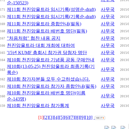
172
2015/
순-150523)
제11회 천진암울트라 임시기록(성명순-draft)
사무국
171
2015/
제11회 천진암울트라 임시기록(기록순-draft)
사무국
170
2015/
제11회 천진암울트라 종합안내(필독)
사무국
169
2015/
제11회 천진암울트라 배번호 명단(필독)
사무국
168
2015/
"처음처럼" 협찬 내용 공지
사무국
167
2015/
천진암울트라 대회 개최에 대하여
사무국
166
2015/
'15년 KUMF 총회시 참가권 당첨자 명단
사무국
165
2015/
제10회 천진암울트라 기념품 공동 구매안내
사무국
164
2013/
제10회(13-05-25) 천진암울트라 최종기록(기
사무국
163
2013/
록순)
제10회 참가자분들 모두 수고하셨습니다.
사무국
162
2013/
제10회 천진암울트라 참가자 종합안내(필독)
사무국
161
2013/
제10회 천진암울트라 배번호 명단(이름
사무국
160
2013/
순-143명)
제10회 천진암울트라 참가통계
사무국
159
2013/
[1]
[2]
[3]
[4]
[5]
[6]
[7]
[8]
[9]
[10]